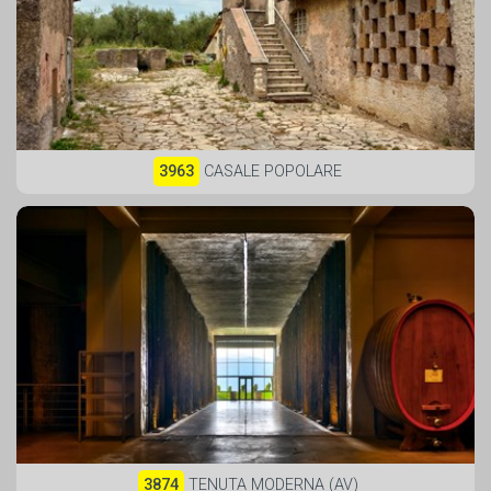
3963
CASALE POPOLARE
3874
TENUTA MODERNA (AV)