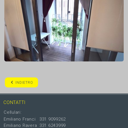
INDIETRO
CONTATTI
Cellulari:
Emiliano Franci
331 9099262
Emiliano Ravera
331 6243999