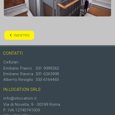
INDIETRO
CONTATTI
Cellulari:
Emiliano Franci
331 9099262
Emiliano Ravera
331 6243999
Alberto Reviglio
333 6164465
IN LOCATION SRLS
info@inlocation.it
Via di Novella, 9 - 00199 Roma
P. IVA 12740741009