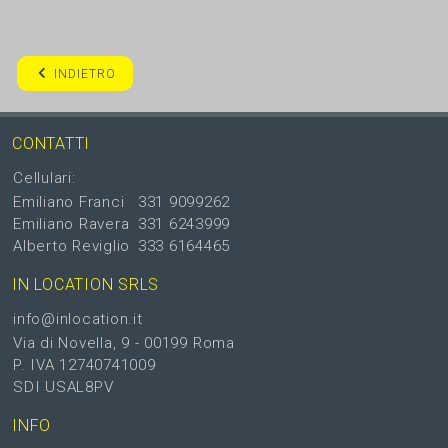
INDIETRO
CONTATTI
Cellulari:
Emiliano Franci
331 9099262
Emiliano Ravera
331 6243999
Alberto Reviglio
333 6164465
IN LOCATION SRLS
info@inlocation.it
Via di Novella, 9 - 00199 Roma
P. IVA 12740741009
SDI USAL8PV
INFO