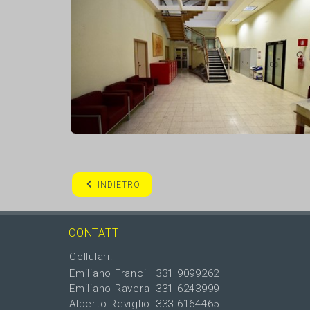
INDIETRO
CONTATTI
Cellulari:
Emiliano Franci
331 9099262
Emiliano Ravera
331 6243999
Alberto Reviglio
333 6164465