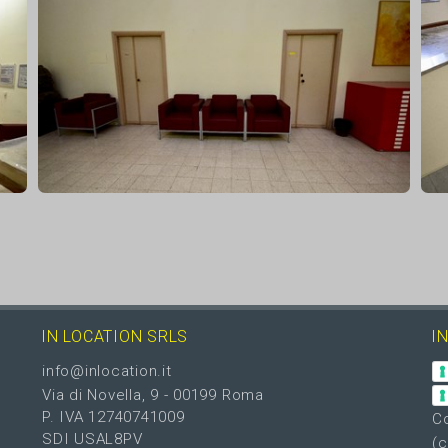
IN LOCATION SRLS
I
info@inlocation.it
Via di Novella, 9 - 00199 Roma
P. IVA 12740741009
Co
SDI USAL8PV
(