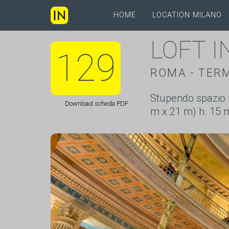
HOME
LOCATION MILANO
LOFT 
129
ROMA - TERM
Stupendo spazio p
Download scheda PDF
m x 21 m) h. 15 