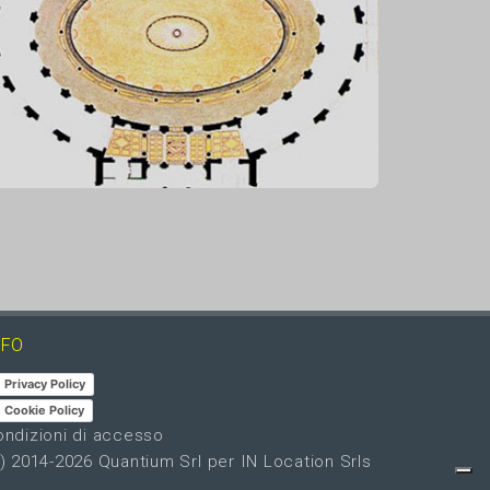
NFO
Privacy Policy
Cookie Policy
ndizioni di accesso
c) 2014-2026
Quantium Srl
per IN Location Srls