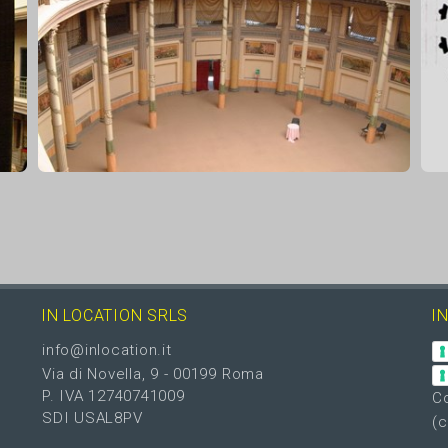
IN LOCATION SRLS
I
info@inlocation.it
Via di Novella, 9 - 00199 Roma
P. IVA 12740741009
Co
SDI USAL8PV
(