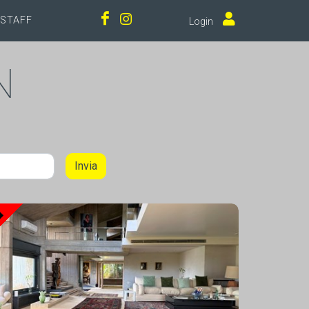
STAFF
Login
N