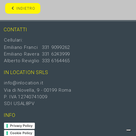
INDIETRO
CONTATTI
Cellulari:
Emiliano Franci
331 9099262
Emiliano Ravera
331 6243999
Alberto Reviglio
333 6164465
IN LOCATION SRLS
info@inlocation.it
Via di Novella, 9 - 00199 Roma
P. IVA 12740741009
SDI USAL8PV
INFO
Privacy Policy
Cookie Policy