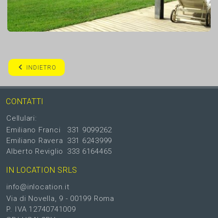
INDIETRO
CONTATTI
Cellulari:
Emiliano Franci
331 9099262
Emiliano Ravera
331 6243999
Alberto Reviglio
333 6164465
IN LOCATION SRLS
info@inlocation.it
Via di Novella, 9 - 00199 Roma
P. IVA 12740741009