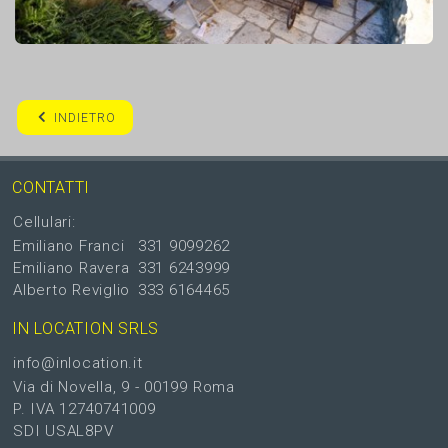
INDIETRO
CONTATTI
Cellulari:
Emiliano Franci
331 9099262
Emiliano Ravera
331 6243999
Alberto Reviglio
333 6164465
IN LOCATION SRLS
info@inlocation.it
Via di Novella, 9 - 00199 Roma
P. IVA 12740741009
SDI USAL8PV