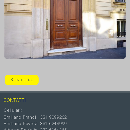
INDIETRO
CONTATTI
Cellulari:
Emiliano Franci
331 9099262
Emiliano Ravera
331 6243999
Alberto Reviglio
333 6164465