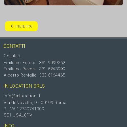
INDIETRO
CONTATTI
Cellulari:
Emiliano Franci
331 9099262
Emiliano Ravera
331 6243999
Alberto Reviglio
333 6164465
IN LOCATION SRLS
info@inlocation.it
Via di Novella, 9 - 00199 Roma
P. IVA 12740741009
SDI USAL8PV
INFO