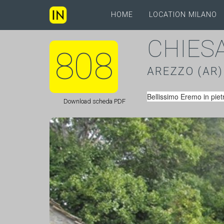
HOME
LOCATION MILANO
CHIES
808
AREZZO (AR)
Bellissimo Eremo in pietr
Download scheda PDF