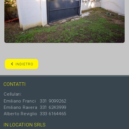
INDIETRO
CONTATTI
Cellulari:
Emiliano Franci
331 9099262
Emiliano Ravera
331 6243999
Alberto Reviglio
333 6164465
IN LOCATION SRLS