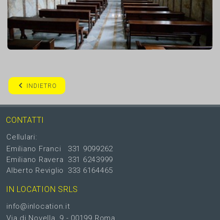
INDIETRO
CONTATTI
Cellulari:
Emiliano Franci
331 9099262
Emiliano Ravera
331 6243999
Alberto Reviglio
333 6164465
IN LOCATION SRLS
info@inlocation.it
Via di Novella, 9 - 00199 Roma