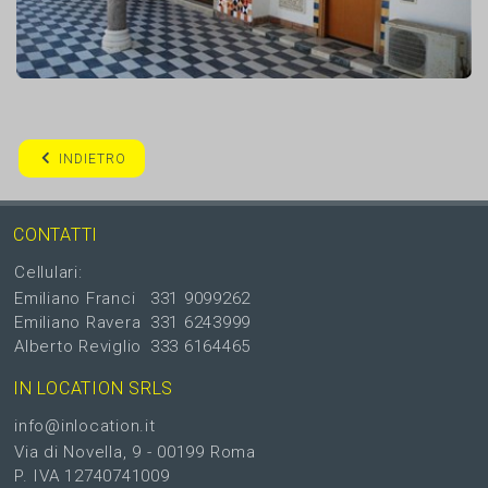
INDIETRO
CONTATTI
Cellulari:
Emiliano Franci
331 9099262
Emiliano Ravera
331 6243999
Alberto Reviglio
333 6164465
IN LOCATION SRLS
info@inlocation.it
Via di Novella, 9 - 00199 Roma
P. IVA 12740741009