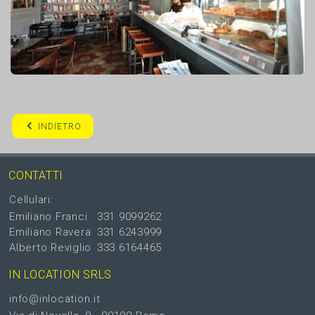
INDIETRO
CONTATTI
Cellulari:
Emiliano Franci
331 9099262
Emiliano Ravera
331 6243999
Alberto Reviglio
333 6164465
IN LOCATION SRLS
info@inlocation.it