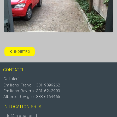
INDIETRO
CONTATTI
Cellulari:
Emiliano Franci
331 9099262
Emiliano Ravera
331 6243999
Alberto Reviglio
333 6164465
IN LOCATION SRLS
info@inlocation.it